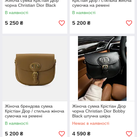
Жіноча сумка Крістіан Діор
Крістіан Діор / стильна жіноча
чорна Christian Dior Black
сумочка на ремені
В наявності
В наявності
5 250
5 200
₴
₴
Жіноча брендова сумка
Жіноча сумка Крістіан Діор
Крістіан Діор / стильна жіноча
чорна Christian Dior Bobby
сумочка на ремені
Black штучна шкіра
В наявності
Немає в наявності
5 200
4 590
₴
₴