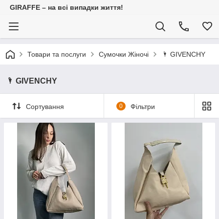
GIRAFFE – на всі випадки життя!
Товари та послуги
Сумочки Жіночі
🌂 GIVENCHY⠀
🌂 GIVENCHY⠀⠀⠀⠀⠀⠀⠀⠀⠀⠀⠀
Сортування
0
Фільтри