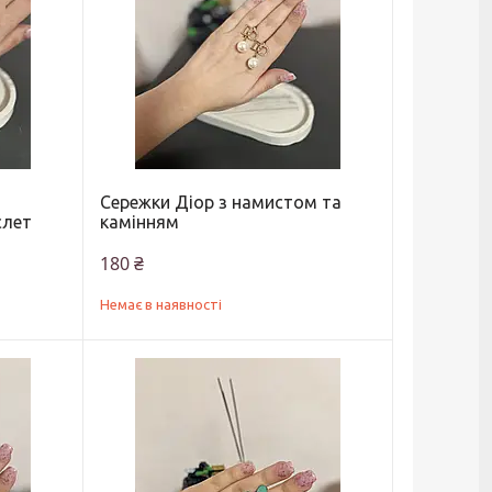
Сережки Діор з намистом та
слет
камінням
180 ₴
Немає в наявності