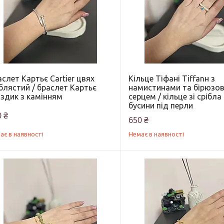
слет Картьє Cartier цвях
Кільце Тіфані Tiffanн з
блястий / браслет Картьє
намистинами та бірюзо
оздик з камінням
серцем / кільце зі срібла
бусини під перли
 ₴
650 ₴
ає в наявності
Немає в наявності