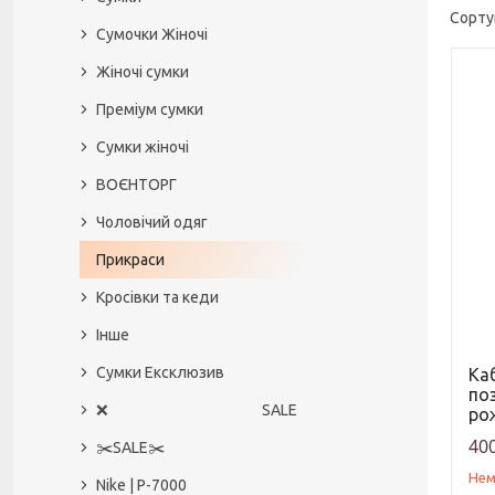
Сумочки Жіночі
Жіночі сумки
Преміум сумки
Сумки жіночі
ВОЄНТОРГ
Чоловічий одяг
Прикраси
Кросівки та кеди
Інше
Сумки Ексклюзив
Каб
по
❌ SALE
ро
400
✂️SALE✂️
Нем
Nike | P-7000