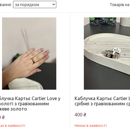
лучка Картьє Cartier Love у
Каблучка Картьє Cartier 
золоті з гравіюванням
срібнеі з гравіюванням с
жеве золото
400 ₴
 ₴
ає в наявності
Немає в наявності