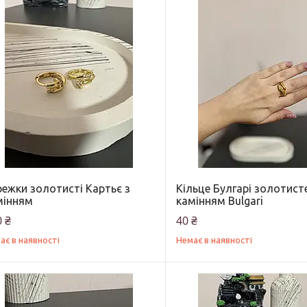
режки золотисті Картьє з
Кільце Булгарі золотист
мінням
камінням Bulgari
 ₴
40 ₴
ає в наявності
Немає в наявності