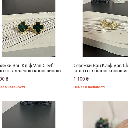
ежки Ван Кліф Van Cleef
Сережки Ван Кліф Van Cl
лото з зеленою конюшиною
золото з білою конюши
00 ₴
1 100 ₴
ає в наявності
Немає в наявності