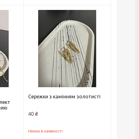
Сережки з камінням золотисті
лект
шию
40 ₴
Немає в наявності