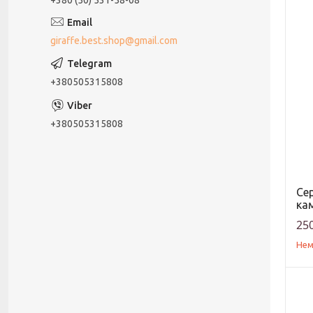
giraffe.best.shop@gmail.com
+380505315808
+380505315808
Се
ка
250
Нем