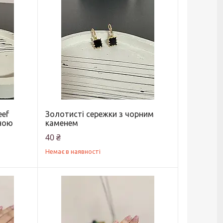
eef
Золотисті сережки з чорним
ною
каменем
40 ₴
Немає в наявності