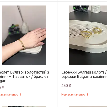
аслет Булгарі золотистий з
Сережки Булгарі золоті /
інням 1 завиток / браслет
сережки Bulgari з камінн
gari
450 ₴
 ₴
ає в наявності
Немає в наявності