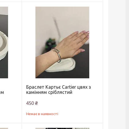
Браслет Картьє Cartier цвях з
ям
камінням сріблястий
450 ₴
Немає в наявності