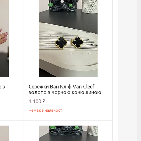
е з
Сережки Ван Кліф Van Cleef
золото з чорною конюшиною
1 100 ₴
Немає в наявності