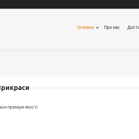
Головна
Про нас
Доста
Прикраси
аси преміум якості