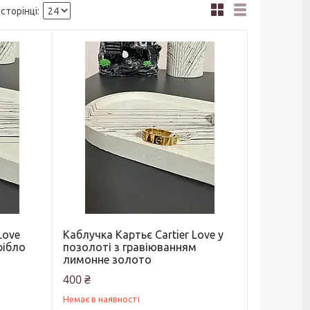
Love
Каблучка Картьє Cartier Love у
рібло
позолоті з гравіюванням
лимонне золото
400 ₴
Немає в наявності