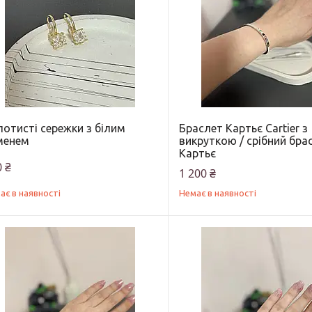
отисті сережки з білим
Браслет Картьє Cartier з
менем
викруткою / срібний бра
Картьє
 ₴
1 200 ₴
ає в наявності
Немає в наявності