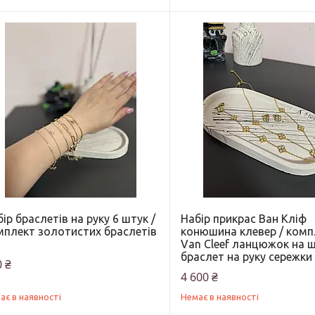
ір браслетів на руку 6 штук /
Набір прикрас Ван Кліф
мплект золотистих браслетів
конюшина клевер / комп
Van Cleef ланцюжок на 
браслет на руку сережки
 ₴
4 600 ₴
ає в наявності
Немає в наявності