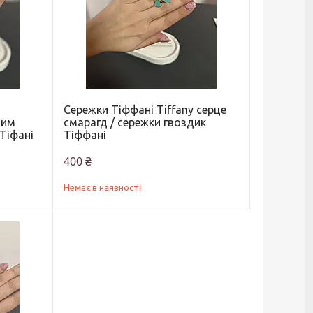
Сережки Тіффані Tiffany серце
вим
смарагд / сережки гвоздик
 Тіфані
Тіффані
400 ₴
Немає в наявності