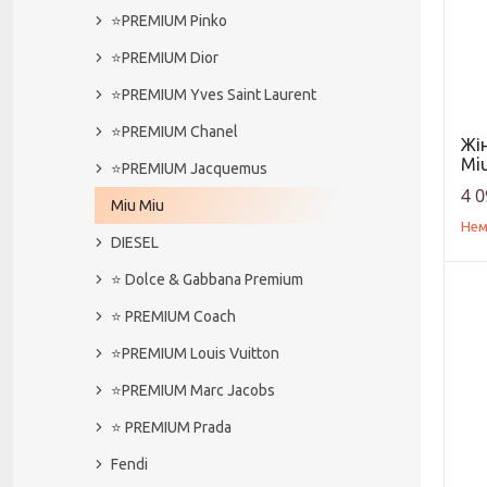
⭐️PREMIUM Pinko
⭐️PREMIUM Dior
⭐️PREMIUM Yves Saint Laurent
⭐️PREMIUM Chanel
Жін
Miu
⭐️PREMIUM Jacquemus
4 0
Miu Miu
Нем
DIESEL
⭐️ Dolce & Gabbana Premium
⭐️ PREMIUM Coach
⭐️PREMIUM Louis Vuitton
⭐️PREMIUM Marc Jacobs
⭐️ PREMIUM Prada
Fendi