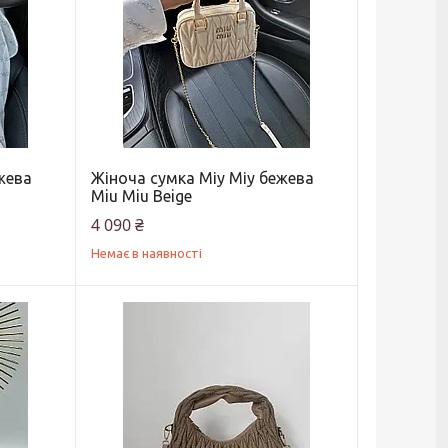
жева
Жіноча сумка Міу Міу бежева
Miu Miu Beige
4 090 ₴
Немає в наявності