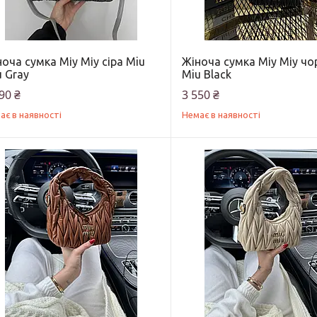
оча сумка Міу Міу сіра Miu
Жіноча сумка Міу Міу чо
 Gray
Miu Black
90 ₴
3 550 ₴
ає в наявності
Немає в наявності