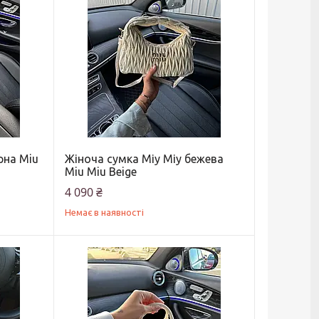
рна Miu
Жіноча сумка Міу Міу бежева
Miu Miu Beige
4 090 ₴
Немає в наявності