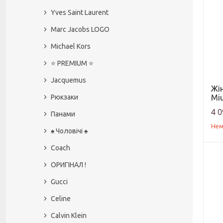
Yves Saint Laurent
Marc Jacobs LOGO
Michael Kors
⭐️ PREMIUM ⭐️
Jacquemus
Жі
Miu
Рюкзаки
4 0
Панами
Нем
♠️ Чоловічі ♠️
Coach
ОРИГІНАЛ !
Gucci
Celine
Calvin Klein