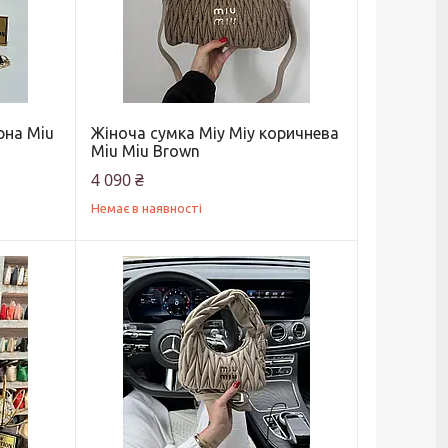
рна Miu
Жіноча сумка Міу Міу коричнева
Miu Miu Brown
4 090 ₴
Немає в наявності