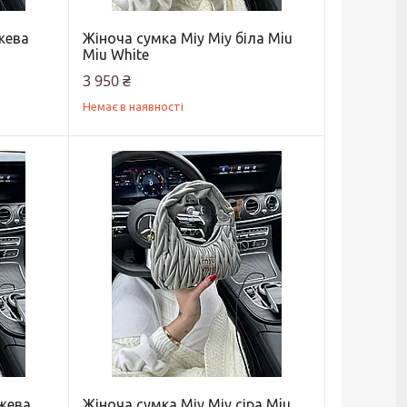
жева
Жіноча сумка Міу Міу біла Miu
Miu White
3 950 ₴
Немає в наявності
ожева
Жіноча сумка Міу Міу сіра Miu