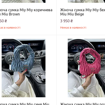
ноча сумка Міу Міу коричнева
Жіноча сумка Міу Міу бе
u Miu Brown
Miu Miu Beige
50 ₴
3 950 ₴
ає в наявності
Немає в наявності
оча сумка Міу Міу синя Miu
Жіноча сумка Міу Міу р