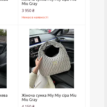
Miu Gray
3 950 ₴
Немає в наявності
жева
Жіноча сумка Міу Міу сіра Miu
Miu Gray
4 150 ₴