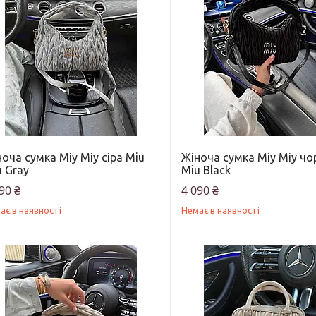
оча сумка Міу Міу сіра Miu
Жіноча сумка Міу Міу чо
 Gray
Miu Black
90 ₴
4 090 ₴
ає в наявності
Немає в наявності