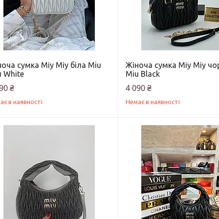
оча сумка Міу Міу біла Miu
Жіноча сумка Міу Міу чо
 White
Miu Black
90 ₴
4 090 ₴
ає в наявності
Немає в наявності