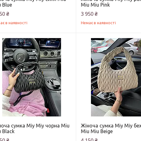
 Blue
Miu Miu Pink
50 ₴
3 950 ₴
ає в наявності
Немає в наявності
оча сумка Міу Міу чорна Miu
Жіноча сумка Міу Міу бе
 Black
Miu Miu Beige
50 ₴
4 150 ₴