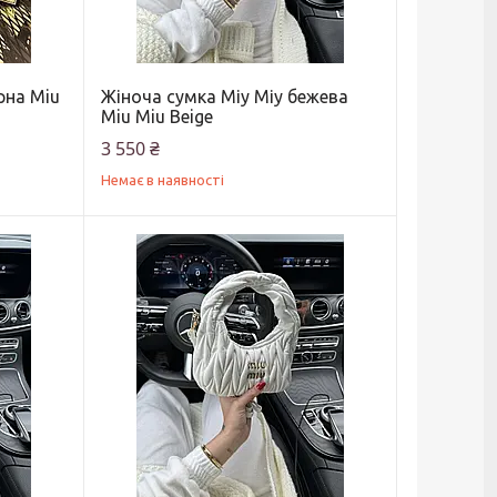
рна Miu
Жіноча сумка Міу Міу бежева
Miu Miu Beige
3 550 ₴
Немає в наявності