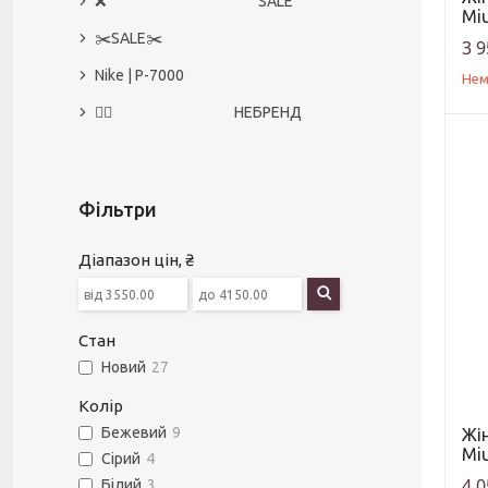
❌ SALE
Miu
✂️SALE✂️
3 9
Nike | P-7000
Нем
🙅‍♀️ НЕБРЕНД
Фільтри
Діапазон цін, ₴
Стан
Новий
27
Колір
Бежевий
9
Жін
Miu
Сірий
4
4 0
Білий
3