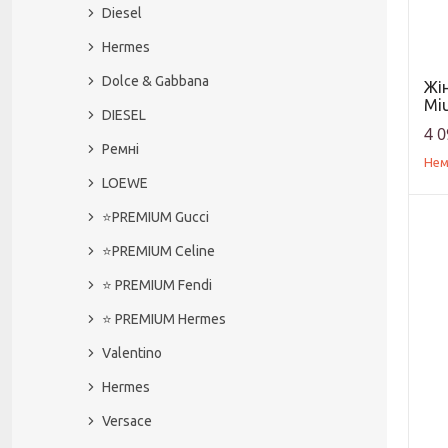
Diesel
Hermes
Dolce & Gabbana
Жін
Miu
DIESEL
4 0
Ремні
Нем
LOEWE
⭐️PREMIUM Gucci
⭐️PREMIUM Celine
⭐️ PREMIUM Fendi
⭐️ PREMIUM Hermes
Valentino
Hermes
Versace