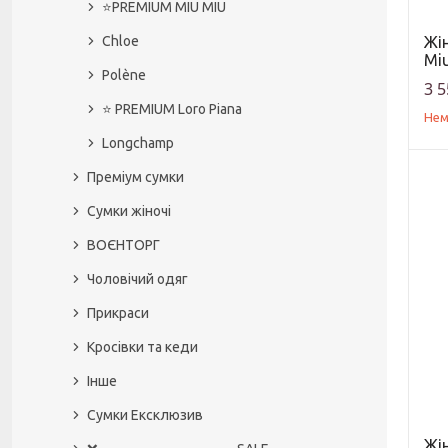
⭐️PREMIUM MIU MIU
Chloe
Жі
Mi
Polène
3 5
⭐️ PREMIUM Loro Piana
Нем
Longchamp
Преміум сумки
Сумки жіночі
ВОЄНТОРГ
Чоловічий одяг
Прикраси
Кросівки та кеди
Інше
Сумки Ексклюзив
Жін