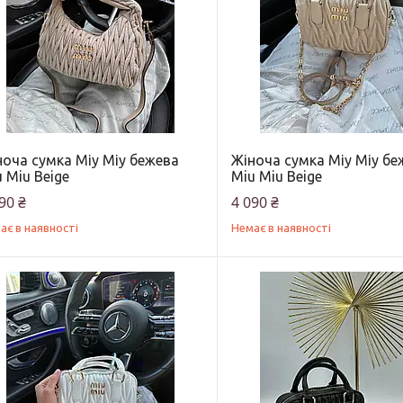
ноча сумка Міу Міу бежева
Жіноча сумка Міу Міу бе
 Miu Beige
Miu Miu Beige
90 ₴
4 090 ₴
ає в наявності
Немає в наявності