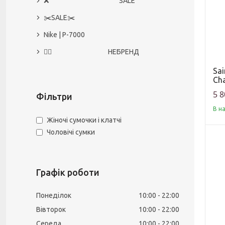
❌ SALE
✂️SALE✂️
Nike | P-7000
🙅‍♀️ НЕБРЕНД
Sai
Cha
5 8
Фільтри
В н
Жіночі сумочки і клатчі
Чоловічі сумки
Графік роботи
Понеділок
10:00
22:00
Вівторок
10:00
22:00
Середа
10:00
22:00