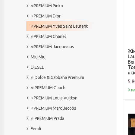
⭐️PREMIUM Pinko
⭐️PREMIUM Dior
⭐️PREMIUM Yves Saint Laurent
⭐️PREMIUM Chanel
⭐️PREMIUM Jacquemus
Жін
Lau
Miu Miu
Bei
To
DIESEL
які
⭐️ Dolce & Gabbana Premium
5 8
⭐️ PREMIUM Coach
В н
⭐️PREMIUM Louis Vuitton
⭐️PREMIUM Marc Jacobs
⭐️ PREMIUM Prada
Fendi