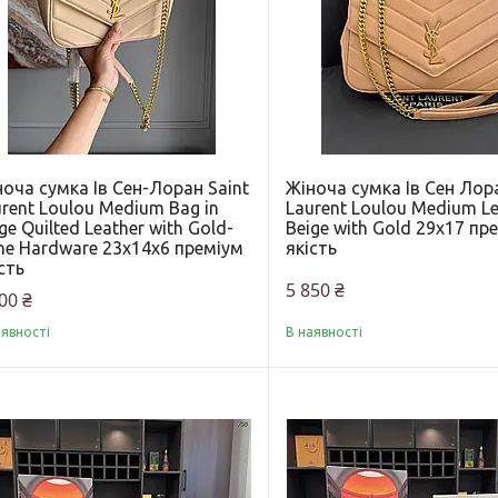
оча сумка Ів Сен-Лоран Saint
Жіноча сумка Ів Сен Лора
rent Loulou Medium Bag in
Laurent Loulou Medium Le
ge Quilted Leather with Gold-
Beige with Gold 29x17 пр
ne Hardware 23х14х6 преміум
якість
сть
5 850 ₴
00 ₴
аявності
В наявності