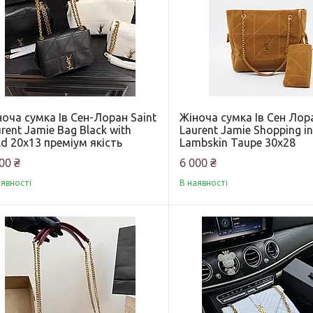
оча сумка Ів Сен-Лоран Saint
Жіноча сумка Ів Сен Лора
rent Jamie Bag Black with
Laurent Jamie Shopping i
d 20x13 преміум якість
Lambskin Taupe 30х28
00 ₴
6 000 ₴
аявності
В наявності