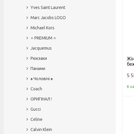
Yves Saint Laurent
Marc Jacobs LOGO
Michael Kors
⭐️ PREMIUM ⭐️
Jacquemus
Жі
Рюкзаки
беж
Панами
5 5
♠️ Чоловічі ♠️
В н
Coach
ОРИГІНАЛ !
Gucci
Celine
Calvin Klein