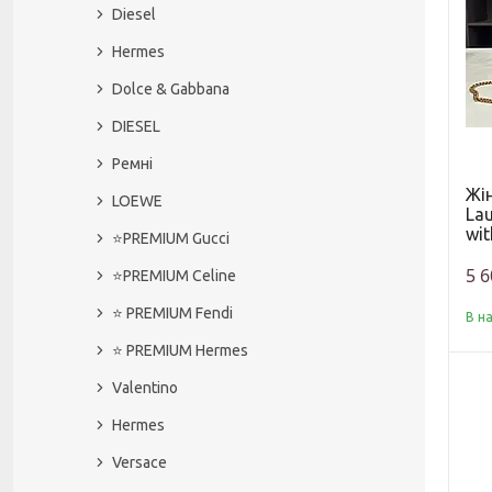
Diesel
Hermes
Dolce & Gabbana
DIESEL
Ремні
Жін
LOEWE
Lau
wit
⭐️PREMIUM Gucci
5 6
⭐️PREMIUM Celine
⭐️ PREMIUM Fendi
В н
⭐️ PREMIUM Hermes
Valentino
Hermes
Versace