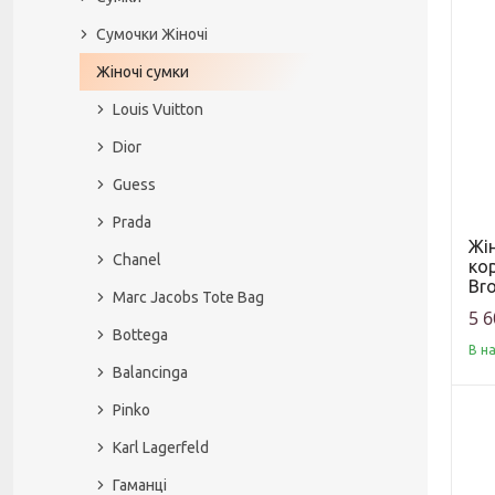
Сумочки Жіночі
Жіночі сумки
Louis Vuitton
Dior
Guess
Prada
Жі
Chanel
кор
Br
Marc Jacobs Tote Bag
5 6
Bottega
В н
Balancinga
Pinko
Karl Lagerfeld
Гаманці