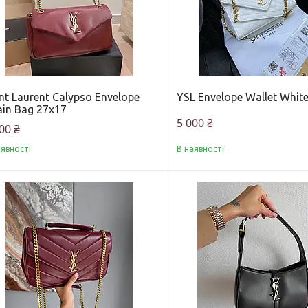
nt Laurent Calypso Envelope
YSL Envelope Wallet White
in Bag 27x17
5 000 ₴
00 ₴
аявності
В наявності