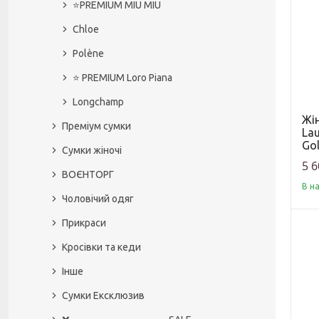
⭐️PREMIUM MIU MIU
Chloe
Polène
⭐️ PREMIUM Loro Piana
Longchamp
Жін
Преміум сумки
Lau
Gol
Сумки жіночі
5 6
ВОЄНТОРГ
В н
Чоловічий одяг
Прикраси
Кросівки та кеди
Інше
Сумки Ексклюзив