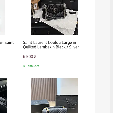
н Saint
Saint Laurent Loulou Large in
n
Quilted Lambskin Black / Silver
6 500 ₴
В наявності