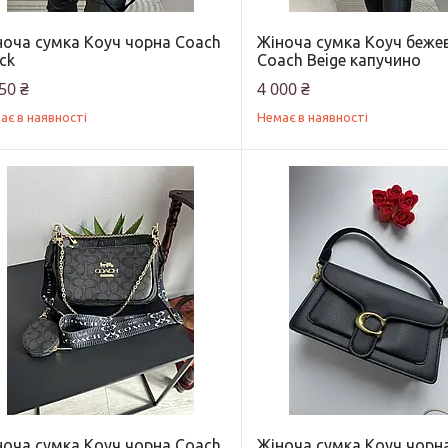
ноча сумка Коуч чорна Coach
Жіноча сумка Коуч беже
ck
Coach Beige капучино
50 ₴
4 000 ₴
ає в наявності
Немає в наявності
ноча сумка Коуч чорна Coach
Жіноча сумка Коуч чорн