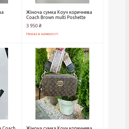
ва
Жіноча сумка Коуч коричнева
Coach Brown multi Poshette
3 950 ₴
Немає в наявності
а Coach
Жіноча сумка Коуч коричнева