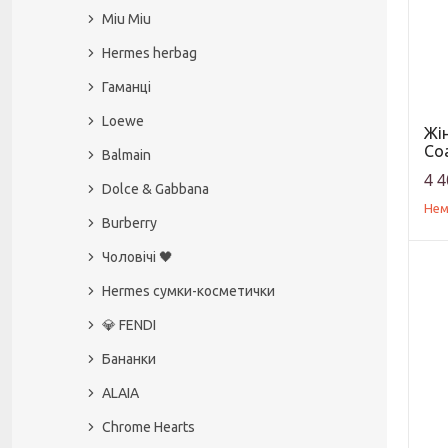
Miu Miu
Hermes herbag
Гаманці
Loewe
Жі
Co
Balmain
4 4
Dolce & Gabbana
Нем
Burberry
Чоловічі 🖤
Hermes сумки-косметички
💎 FENDI⠀⠀⠀⠀⠀⠀⠀⠀⠀⠀⠀⠀⠀
Бананки
ALAIA
Chrome Hearts