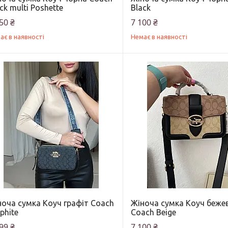
ck multi Poshette
Black
50 ₴
7 100 ₴
ає в наявності
Немає в наявності
ноча сумка Коуч графіт Coach
Жіноча сумка Коуч беже
phite
Coach Beige
99 ₴
7 100 ₴