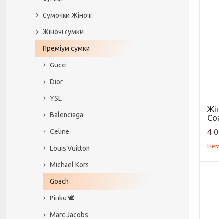
Сумочки Жіночі
Жіночі сумки
Преміум сумки
Gucci
Dior
YSL
Жі
Balenciaga
Co
4 0
Celine
Нем
Louis Vuitton
Michael Kors
Goach
Pinko 🕊️
Marc Jacobs