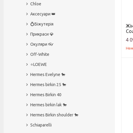
Chloe
Аксесуари 👑
💍Біжутерія
Жі
Coa
Прикраси 💎
4 0
Окуляри 👓
Нем
Off-White
⭐️LOEWE
Hermes Evelyne 🐎
Hermes birkin 25 🐎
Hermes Birkin 40
Hermes birkin lak 🐎
Hermes Birkin shoulder 🐎
Schiaparelli