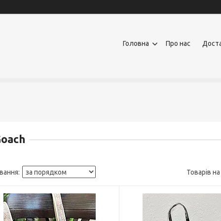
Головна
Про нас
Доста
oach