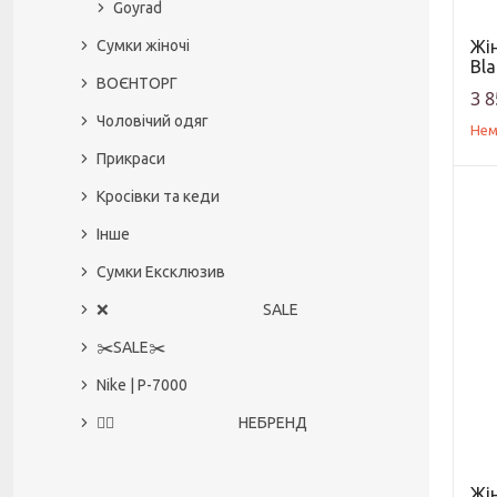
Goyrad
Сумки жіночі
Жі
Bla
ВОЄНТОРГ
3 8
Чоловічий одяг
Нем
Прикраси
Кросівки та кеди
Інше
Сумки Ексклюзив
❌ SALE
✂️SALE✂️
Nike | P-7000
🙅‍♀️ НЕБРЕНД
Жі