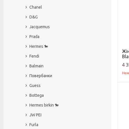
Chanel
D&G
Jacquemus
Prada
Hermes 🐎
Жі
Bla
Fendi
4 3
Balmain
Нем
Повербанки
Guess
Bottega
Hermes birkin 🐎
JW PEI
Furla