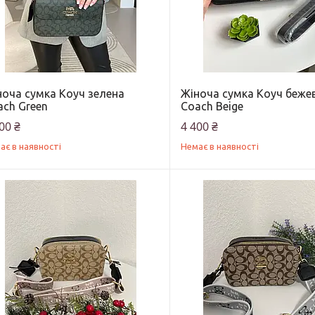
ноча сумка Коуч зелена
Жіноча сумка Коуч беже
ach Green
Coach Beige
00 ₴
4 400 ₴
ає в наявності
Немає в наявності