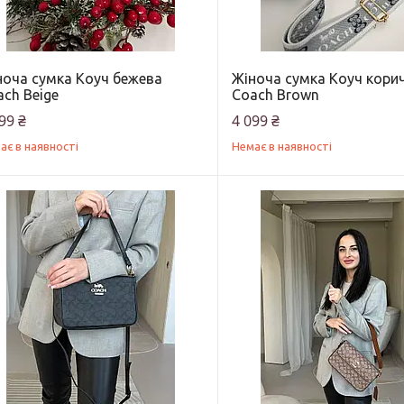
ноча сумка Коуч бежева
Жіноча сумка Коуч кори
ch Beige
Coach Brown
99 ₴
4 099 ₴
ає в наявності
Немає в наявності