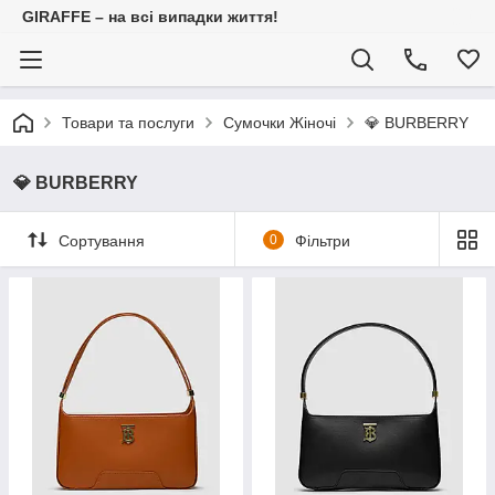
GIRAFFE – на всі випадки життя!
Товари та послуги
Сумочки Жіночі
💎 BURBERRY⠀
💎 BURBERRY⠀⠀⠀⠀⠀⠀⠀⠀⠀⠀
Сортування
0
Фільтри