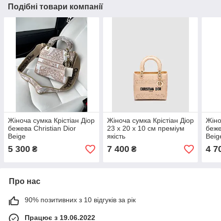
Подібні товари компанії
Жіноча сумка Крістіан Діор
Жіноча сумка Крістіан Діор
Жіно
бежева Christian Dior
23 х 20 х 10 см преміум
беже
Beige
якість
Beig
5 300
7 400
4 7
₴
₴
Про нас
90% позитивних з 10 відгуків за рік
Працює з 19.06.2022