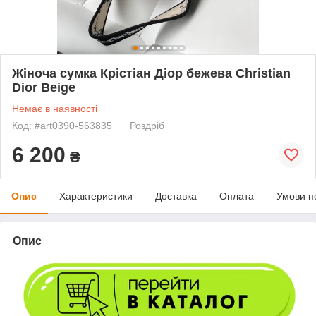
Жіноча сумка Крістіан Діор бежева Christian
Dior Beige
Немає в наявності
Код: #art0390-563835
Роздріб
6 200
₴
Опис
Характеристики
Доставка
Оплата
Умови п
Опис