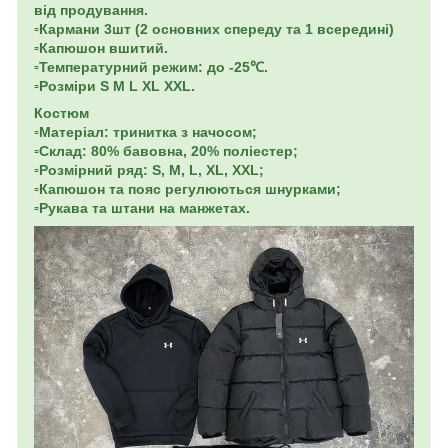
від продування.
▫️Кармани 3шт (2 основних спереду та 1 всередині)
▫️Капюшон вшитий.
▫️Температурний режим: до -25℃.
▫️Розміри S M L XL XXL.
Костюм
▫️Матеріал: тринитка з начосом;
▫️Склад: 80% бавовна, 20% поліестер;
▫️Розмірний ряд: S, M, L, XL, XXL;
▫️Капюшон та пояс регулюються шнурками;
▫️Рукава та штани на манжетах.