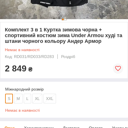
Комплект 3 в 1 Куртка зимова чорна +
спортивний костюм зима Under Armou худі та
штани чорного кольору Андер Армор
Немає в наявності
Код: RD031/RD033/RD283
Роздріб
2 849
₴
Міжнародний розмір
S
M
L
XL
XXL
Немає в наявності
Опис
Характеристики
Доставка
Оплата
Умови п