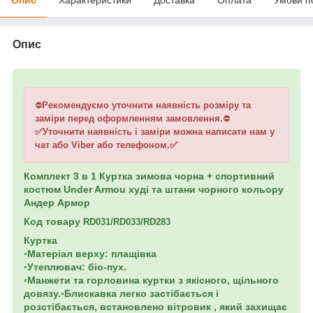
Опис
⛔
Рекомендуємо уточнити наявність розміру та
заміри перед оформленням замовлення.
⛔
✅Уточнити наявність і заміри можна написати нам у
чат або Viber або телефоном.✅
Комплект 3 в 1 Куртка зимова чорна + спортивний
костюм Under Armou худі та штани чорного кольору
Андер Армор
Код товару
RD031/RD033/RD283
Куртка
▫️Матеріал верху: плащівка
▫️Утеплювач: біо-пух.
▫️Манжети та горловина куртки з якісного, щільного
довязу.▫️Блискавка легко застібається і
розстібається, встановлено вітровик , який захищає