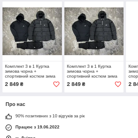
Комплект 3 в 1 Куртка
Комплект 3 в 1 Куртка
Комп
зимова чорна +
зимова чорна +
зимо
спортивний костюм зима
спортивний костюм зима
спор
Jordan худі та штани
Puma худі та штани
Карт
2 849
2 849
2 8
₴
₴
чорного кольору Джордан
чорного кольору Пума
штан
нач
Про нас
90% позитивних з 10 відгуків за рік
Працює з 19.06.2022