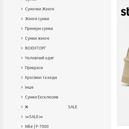
Сумочки Жіночі
Жіночі сумки
Преміум сумки
Сумки жіночі
ВОЄНТОРГ
Чоловічий одяг
Прикраси
Кросівки та кеди
Інше
Сумки Ексклюзив
❌ SALE
✂️SALE✂️
Nike | P-7000