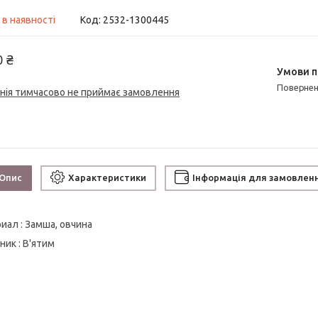
 в наявності
Код:
2532-1300445
0 ₴
поверне
нія тимчасово не приймає замовлення
Опис
Характеристики
Інформація для замовлен
иал : Замша, овчина
ник : В'ятим