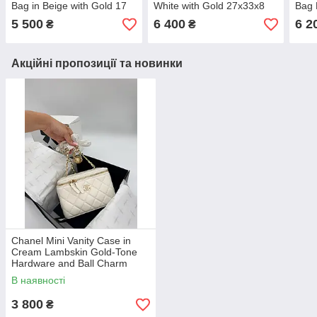
Bag in Beige with Gold 17
White with Gold 27x33x8
Bag 
см преміум якість
преміум якість
Hard
5 500
6 400
6 2
₴
₴
прем
Акційні пропозиції та новинки
Chanel Mini Vanity Case in
Cream Lambskin Gold-Tone
Hardware and Ball Charm
Chain 16x10,5x8
В наявності
3 800
₴