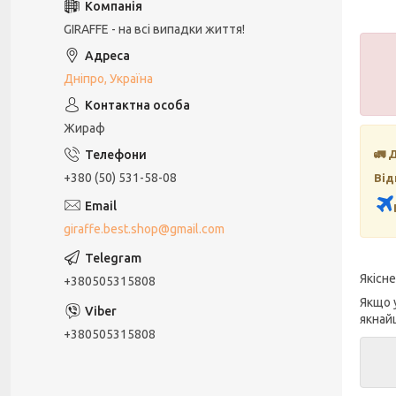
GIRAFFE - на всі випадки життя!
Дніпро, Україна
Жираф
🚛 
+380 (50) 531-58-08
Від
giraffe.best.shop@gmail.com
Якісн
+380505315808
Якщо 
якнай
+380505315808