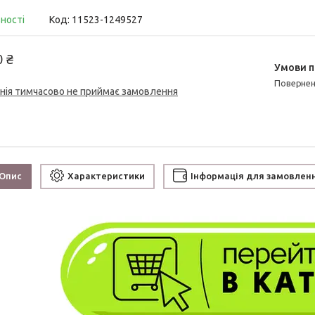
вності
Код:
11523-1249527
0 ₴
поверне
нія тимчасово не приймає замовлення
Опис
Характеристики
Інформація для замовлен