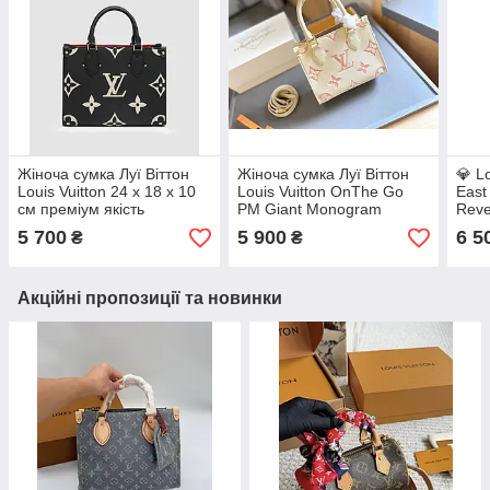
Жіноча сумка Луї Віттон
Жіноча сумка Луї Віттон
💎 L
Louis Vuitton 24 х 18 х 10
Louis Vuitton OnThe Go
East
см преміум якість
PM Giant Monogram
Reve
Canvas Cream/Pink 18х15
9 см
5 700
5 900
6 5
₴
₴
преміум якість
Акційні пропозиції та новинки