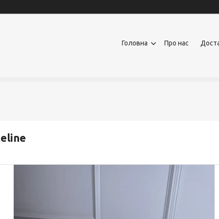
Головна
Про нас
Доста
eline