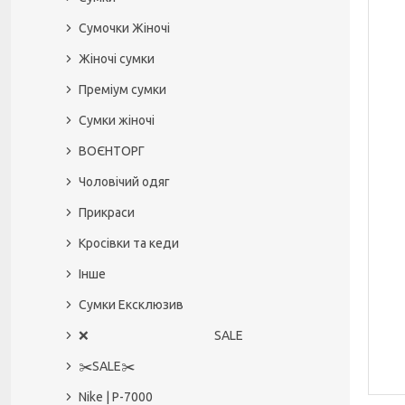
Сумочки Жіночі
Жіночі сумки
Преміум сумки
Сумки жіночі
ВОЄНТОРГ
Чоловічий одяг
Прикраси
Кросівки та кеди
Інше
Сумки Ексклюзив
❌ SALE
✂️SALE✂️
Nike | P-7000