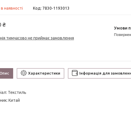
 в наявності
Код:
7830-1193013
0 ₴
поверне
нія тимчасово не приймає замовлення
Опис
Характеристики
Інформація для замовлен
іал: Текстиль
ник: Китай