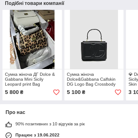
Подібні товари компанії
Сумка жіноча ДГ Dolce &
Сумка жіноча
💎 D
Gabbana Mini Sicily
Dolce&Gabbana Calfskin
Sici
Leopard print Bag
DG Logo Bag Crossbody
Skin
Bag Black 21 х 16.5 х 8 см
5 800
5 100
3 1
₴
₴
преміум якість
Про нас
90% позитивних з 10 відгуків за рік
Працює з 19.06.2022