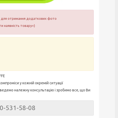
ам для отримання додаткових фото
и наявність товару=)
FFE
омпроміси у кожній окремій ситуації
ведемо належну консультацію і зробимо все, що Ви
50-531-58-08