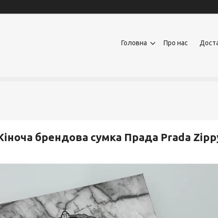
Головна
Про нас
Доста
іноча брендова сумка Прада Prada Zippy