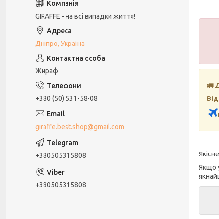
GIRAFFE - на всі випадки життя!
Дніпро, Україна
Жираф
🚛 
+380 (50) 531-58-08
Від
giraffe.best.shop@gmail.com
Якісн
+380505315808
Якщо 
якнай
+380505315808