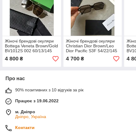
Жіночі брендові окуляри
Жіночі брендові окуляри
Жіно
Bottega Veneta Brown/Gold
Christian Dior Brown/Leo
Bott
BV1012S 002 60/13/145
Dior Pacific S3F 54/22/145
BV10
60/13/145 люкс якість
54/22/145 люкс якість
60/1
4 800
4 700
4 8
₴
₴
Про нас
90% позитивних з 10 відгуків за рік
Працює з 19.06.2022
м. Дніпро
Дніпро, Україна
Контакти