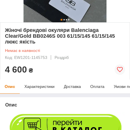
Жіночі брендові окуляри Balenciaga
Clear/Gold BB0246S 003 61/15/145 61/15/145
люкс якість
Немає в наявності
Код: EW1201-1145753
Роздріб
4 600
₴
Опис
Характеристики
Доставка
Оплата
Умови п
Опис