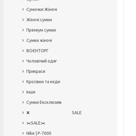
Сумочки Жіночі
Жіночі сумки
Преміум сумки
Сумки жіночі
ВОЄНТОРГ
Чоловічий одяг
Прикраси
Кросівки та кеди
Інше
Сумки Ексклюзив
❌ SALE
✂️SALE✂️
Nike | P-7000