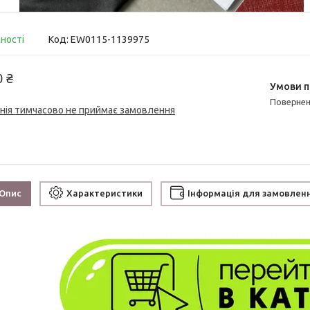
вності
Код:
EW0115-1139975
0 ₴
поверне
нія тимчасово не приймає замовлення
Опис
Характеристики
Інформація для замовлен