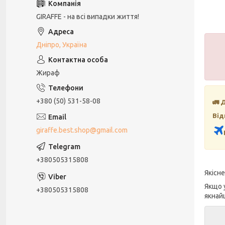
GIRAFFE - на всі випадки життя!
Дніпро, Україна
Жираф
+380 (50) 531-58-08
🚛 
Від
giraffe.best.shop@gmail.com
+380505315808
Якісн
Якщо 
+380505315808
якнай