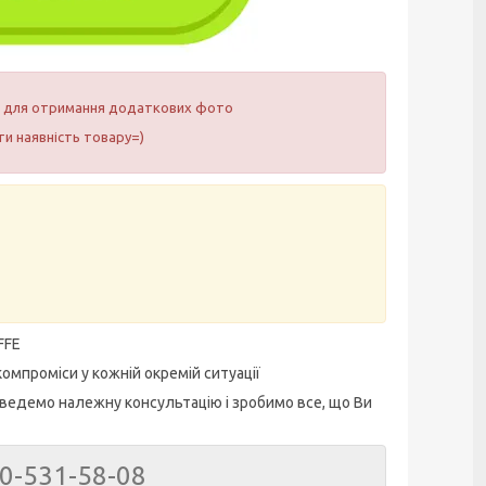
ам для отримання додаткових фото
и наявність товару=)
FFE
омпроміси у кожній окремій ситуації
ведемо належну консультацію і зробимо все, що Ви
50-531-58-08