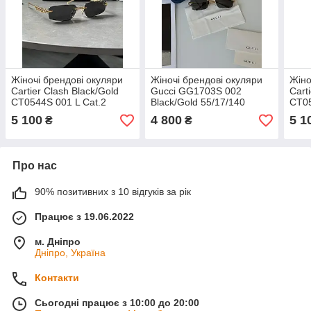
Жіночі брендові окуляри
Жіночі брендові окуляри
Жіно
Cartier Clash Black/Gold
Gucci GG1703S 002
Cart
CT0544S 001 L Cat.2
Black/Gold 55/17/140
CT05
58/17/140 58/17/140 люкс
55/17/140 люкс якість
58/1
5 100
4 800
5 1
₴
₴
якість
якіс
Про нас
90% позитивних з 10 відгуків за рік
Працює з 19.06.2022
м. Дніпро
Дніпро, Україна
Контакти
Сьогодні працює з 10:00 до 20:00