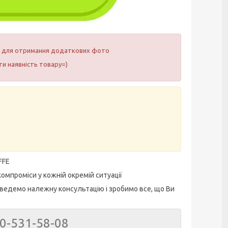
ам для отримання додаткових фото
и наявність товару=)
FFE
омпроміси у кожній окремій ситуації
ведемо належну консультацію і зробимо все, що Ви
50-531-58-08