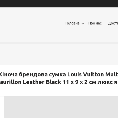
Головна
Про нас
Доста
іноча брендова сумка Louis Vuitton Mul
aurillon Leather Black 11 х 9 х 2 см люкс 