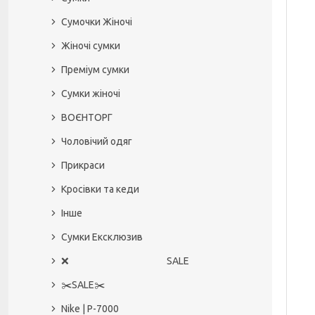
Сумочки Жіночі
Жіночі сумки
Преміум сумки
Сумки жіночі
ВОЄНТОРГ
Чоловічий одяг
Прикраси
Кросівки та кеди
Інше
Сумки Ексклюзив
❌ SALE
✂️SALE✂️
Nike | P-7000