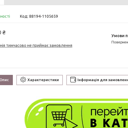
вності
Код:
88194-1105659
0 ₴
поверне
нія тимчасово не приймає замовлення
Опис
Характеристики
Інформація для замовлен