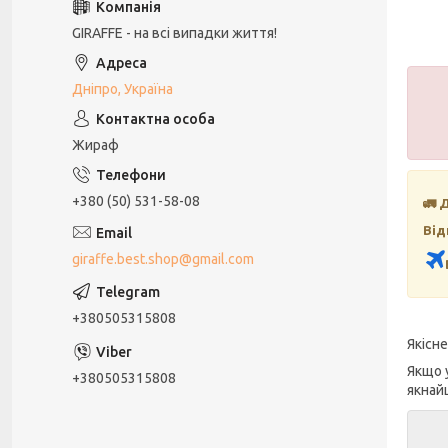
GIRAFFE - на всі випадки життя!
Дніпро, Україна
Жираф
+380 (50) 531-58-08
🚛 
Від
giraffe.best.shop@gmail.com
+380505315808
Якісн
Якщо 
+380505315808
якнай