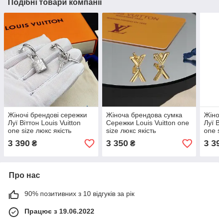
Подібні товари компанії
Жіночі брендові сережки
Жіноча брендова сумка
Жіно
Луї Віттон Louis Vuitton
Сережки Louis Vuitton one
Луї 
one size люкс якість
size люкс якість
one 
3 390
3 350
3 3
₴
₴
Про нас
90% позитивних з 10 відгуків за рік
Працює з 19.06.2022