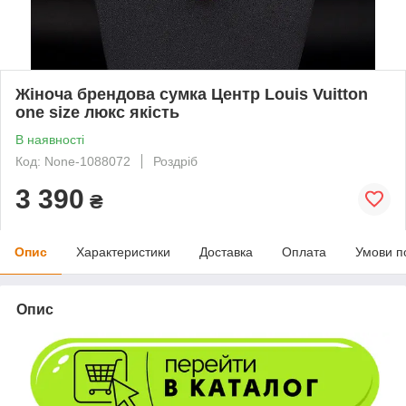
Жіноча брендова сумка Центр Louis Vuitton
one size люкс якість
В наявності
Код: None-1088072
Роздріб
3 390
₴
Опис
Характеристики
Доставка
Оплата
Умови п
Опис