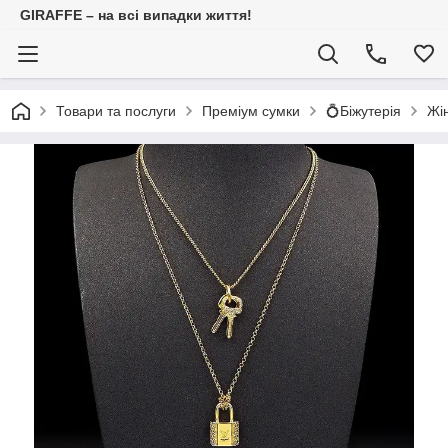
GIRAFFE – на всі випадки життя!
Товари та послуги
Преміум сумки
💍Біжутерія
Жін