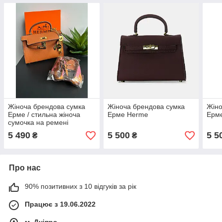
Жіноча брендова сумка
Жіноча брендова сумка
Жіно
Ерме / стильна жіноча
Ерме Herme
Ерм
сумочка на ремені
5 490
5 500
5 5
₴
₴
Про нас
90% позитивних з 10 відгуків за рік
Працює з 19.06.2022