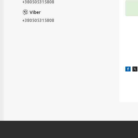
+380505315808
+380505315808