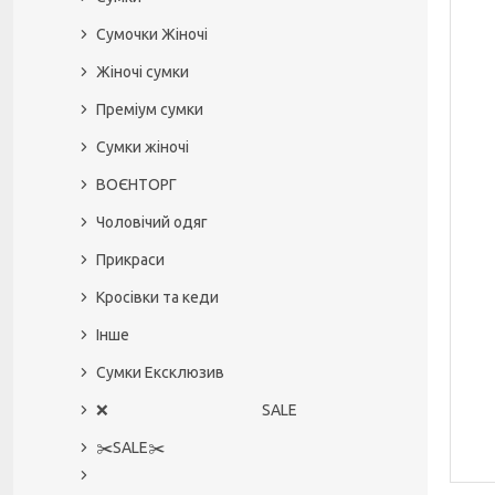
Сумочки Жіночі
Жіночі сумки
Преміум сумки
Сумки жіночі
ВОЄНТОРГ
Чоловічий одяг
Прикраси
Кросівки та кеди
Інше
Сумки Ексклюзив
❌ SALE
✂️SALE✂️