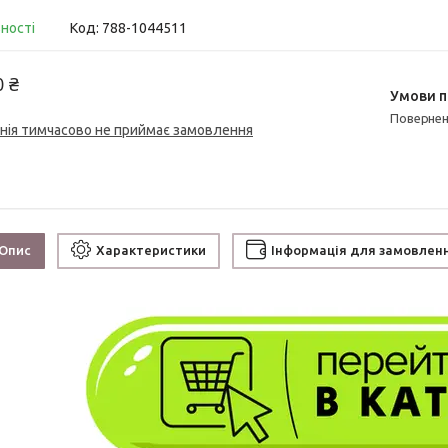
вності
Код:
788-1044511
0 ₴
поверне
нія тимчасово не приймає замовлення
Опис
Характеристики
Інформація для замовлен