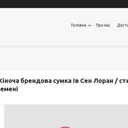
Головна
Про нас
Доста
іноча брендова сумка Ів Сен Лоран / ст
емені