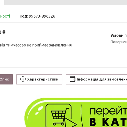
вності
Код:
99573-896326
0 ₴
поверне
нія тимчасово не приймає замовлення
Опис
Характеристики
Інформація для замовлен