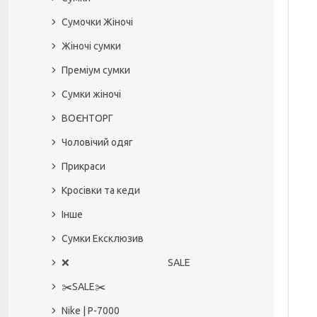
Сумочки Жіночі
Жіночі сумки
Преміум сумки
Сумки жіночі
ВОЄНТОРГ
Чоловічий одяг
Прикраси
Кросівки та кеди
Інше
Сумки Ексклюзив
❌ SALE
✂️SALE✂️
Nike | P-7000