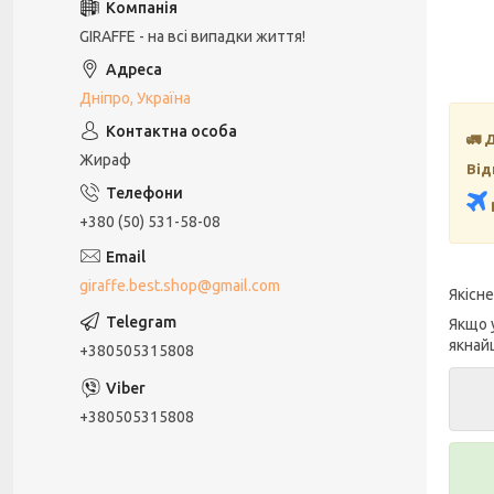
GIRAFFE - на всі випадки життя!
Дніпро, Україна
🚛 
Жираф
Від
+380 (50) 531-58-08
giraffe.best.shop@gmail.com
Якісн
Якщо 
якнай
+380505315808
+380505315808