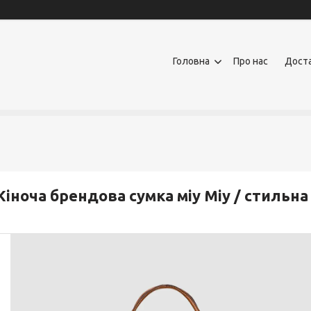
Головна
Про нас
Доста
іноча брендова сумка міу Міу / стильна