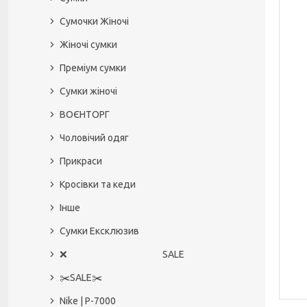
Сумочки Жіночі
Жіночі сумки
Преміум сумки
Сумки жіночі
ВОЄНТОРГ
Чоловічий одяг
Прикраси
Кросівки та кеди
Інше
Сумки Ексклюзив
❌ SALE
✂️SALE✂️
Nike | P-7000