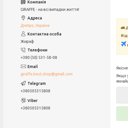
GIRAFFE - на всі випадки життя!
Дніпро, Україна
🚛 
Від
Жираф
+380 (50) 531-58-08
Якісн
giraffe.best.shop@gmail.com
Якщо 
якнай
+380505315808
+380505315808