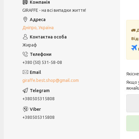
GIRAFFE - на всі випадки життя!
Дніпро, Україна
🚛 
Від
Жираф
+380 (50) 531-58-08
Якісн
giraffe.best.shop@gmail.com
Якщо 
якнай
+380505315808
+380505315808