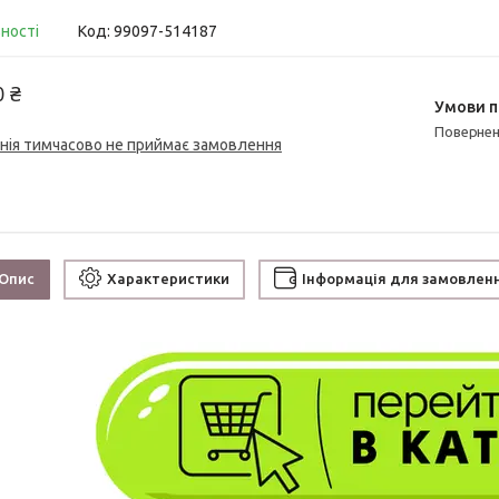
вності
Код:
99097-514187
0 ₴
поверне
нія тимчасово не приймає замовлення
Опис
Характеристики
Інформація для замовлен