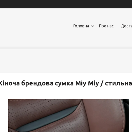
Головна
Про нас
Доста
іноча брендова сумка Міу Міу / стильна