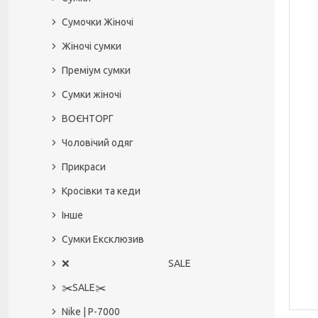
Сумочки Жіночі
Жіночі сумки
Преміум сумки
Сумки жіночі
ВОЄНТОРГ
Чоловічий одяг
Прикраси
Кросівки та кеди
Інше
Сумки Ексклюзив
❌ SALE
✂️SALE✂️
Nike | P-7000