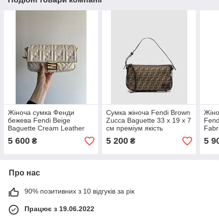
Жіноча сумка Фенди
Сумка жіноча Fendi Brown
Жіно
бежева Fendi Beige
Zucca Baguette 33 х 19 х 7
Fend
Baguette Cream Leather
см преміум якість
Fabr
Bag
Bag 
5 600
5 200
5 9
₴
₴
якіс
Про нас
90% позитивних з 10 відгуків за рік
Працює з 19.06.2022