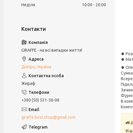
Неділя
10:00
20:00
GIRAFFE - на всі випадки життя!
⏺ Розм
⏺ Мат
Дніпро, Україна
⏺ Опи
Сумка
Всеред
Жираф
Підкл
Зачиня
Фурні
+380 (50) 531-58-08
В ком
Компл
giraffe.best.shop@gmail.com
🚛 
Від