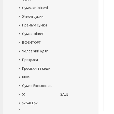
Сумочки Жіночі
Жіночі сумки
Преміум сумки
Сумки жіночі
ВОЄНТОРГ
Чоловічий одяг
Прикраси
Кросівки та кеди
Інше
Сумки Ексклюзив
❌ SALE
✂️SALE✂️