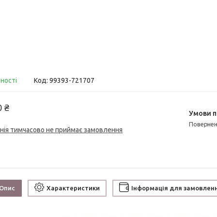
вності
Код:
99393-721707
0 ₴
поверне
нія тимчасово не приймає замовлення
Опис
Характеристики
Інформація для замовлен