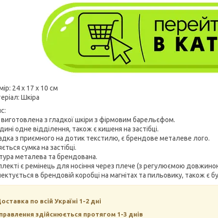
ір: 24 х 17 х 10 см
еріал: Шкіра
с:
 виготовлена з гладкої шкіри з фірмовим барельєфом.
ині одне відділення, також є кишеня на застібці.
адка з приємного на дотик текстилю, є брендове металеве лого.
ється сумка на застібці.
тура металева та брендована.
плекті є ремінець для носіння через плече (з регулюємою довжиною
ектується в брендовій коробці на магнітах та пильовику, також є б
Доставка по всій Україні 1-2 дні
правлення здійснюється протягом 1-3 днів