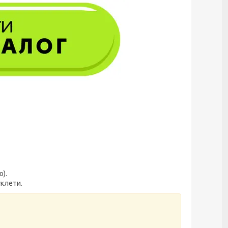
).
уклети.