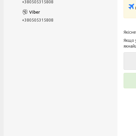
+380505315808
+380505315808
Якісн
Якщо 
якнай