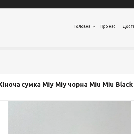
Головна
Про нас
Доста
іноча сумка Міу Міу чорна Miu Miu Black