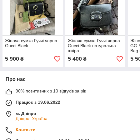
Жіноча сумка Гуччі чорна
Жіноча сумка Гуччі чорна
Жіно
Gucci Black
Gucci Black натуральна
GG M
шкіра
Bag 
прем
5 900
5 400
5 5
₴
₴
Про нас
90% позитивних з 10 відгуків за рік
Працює з 19.06.2022
м. Дніпро
Дніпро, Україна
Контакти