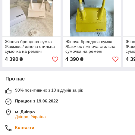
Жіноча брендова сумка
Жіноча брендова сумка
Жіно
Жакмюс / жіноча стильна
Жакмюс / жіноча стильна
Жакм
сумочка на ремені
сумочка на ремені
сумо
Jacquemus
Jacquemus
Jac
4 390
4 390
4 3
₴
₴
Про нас
90% позитивних з 10 відгуків за рік
Працює з 19.06.2022
м. Дніпро
Дніпро, Україна
Контакти