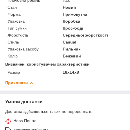
Плечовий ремінь
Так
Стан
Новий
Форма
Прямокутна
Упаковка
Коробка
Тип сумки
Крос-боді
Жорсткість
Середньої жорсткості
Стиль
Casual
Упаковка засобу
Пильник
Колір
Бежевий
Визначені користувачем характеристики
Розмір
18х14х8
Приховати
Умови доставки
Доставка здійснюється тільки по передоплаті.
Нова Пошта
доставка кур'єром