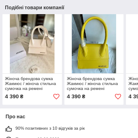
Подібні товари компанії
Жіноча брендова сумка
Жіноча брендова сумка
Жіно
Жакмюс / жіноча стильна
Жакмюс / жіноча стильна
Жакм
сумочка на ремені
сумочка на ремені
сумо
Jacquemus
Jacquemus
Jac
4 390
4 390
4 3
₴
₴
Про нас
90% позитивних з 10 відгуків за рік