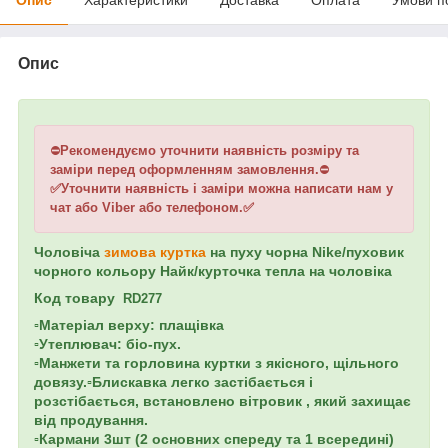
Опис
⛔
Рекомендуємо уточнити наявність розміру та
заміри перед оформленням замовлення.
⛔
✅Уточнити наявність і заміри можна написати нам у
чат або Viber або телефоном.✅
Чоловіча
зимова куртка
на пуху чорна Nike/пуховик
чорного кольору Найк/курточка тепла на чоловіка
Код товару
RD277
▫️Матеріал верху: плащівка
▫️Утеплювач: біо-пух.
▫️Манжети та горловина куртки з якісного, щільного
довязу.▫️Блискавка легко застібається і
розстібається, встановлено вітровик , який захищає
від продування.
▫️Кармани 3шт (2 основних спереду та 1 всередині)