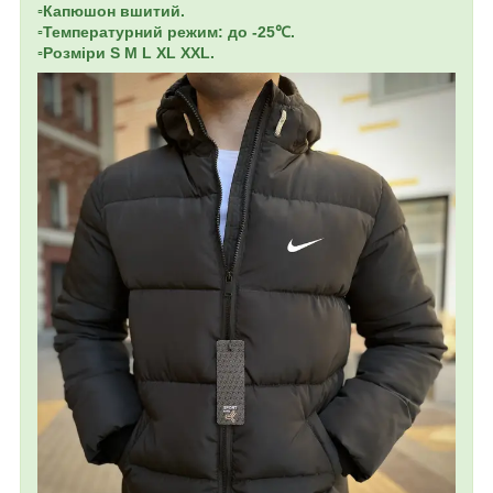
▫️Капюшон вшитий.
▫️Температурний режим: до -25℃.
▫️Розміри S M L XL XXL.