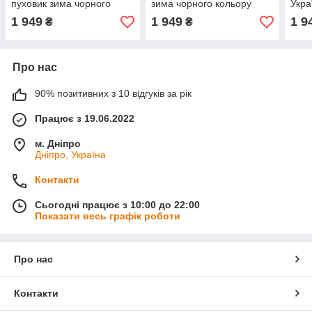
пуховик зима чорного
зима чорного кольору
Укра
кольору/курточка тепла на
Джордан/гарточка тепла
чорн
1 949
1 949
1 9
₴
₴
чоловіка
на чоловіка
тепл
Про нас
90% позитивних з 10 відгуків за рік
Працює з 19.06.2022
м. Дніпро
Дніпро, Україна
Контакти
Сьогодні працює з 10:00 до 22:00
Показати весь графік роботи
Про нас
Контакти