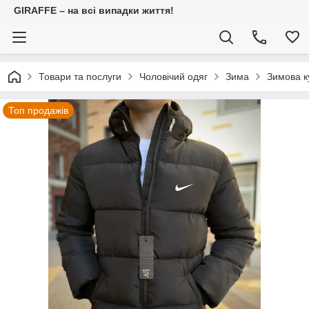
GIRAFFE – на всі випадки життя!
Товари та послуги
Чоловічий одяг
Зима
Зимова к
Топ продажів