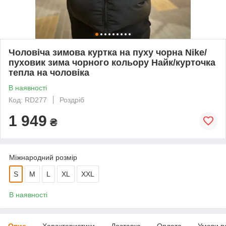
Чоловіча зимова куртка на пуху чорна Nike/
пуховик зима чорного кольору Найк/курточка
тепла на чоловіка
В наявності
Код: RD277
Роздріб
1 949
₴
Міжнародний розмір
S
M
L
XL
XXL
В наявності
Опис
Характеристики
Доставка
Оплата
Умови п