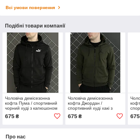
Всі умови повернення
Подібні товари компанії
Чоловіча демісезонна
Чоловіча демісезонна
Чоло
кофта Пума / спортивний
кофта Джордан /
кофт
чорний худі з капюшоном
спортивний худі хакі з
спор
на змійці Puma весна
капюшоном на змійці
капю
675
675
675
₴
₴
осінь
Jordan весна осінь
Jord
Про нас