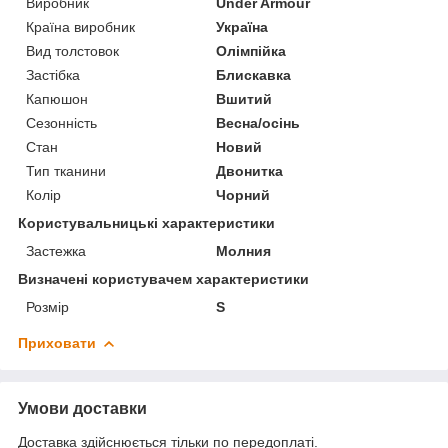
Виробник
Under Armour
Країна виробник
Україна
Вид толстовок
Олімпійка
Застібка
Блискавка
Капюшон
Вшитий
Сезонність
Весна/осінь
Стан
Новий
Тип тканини
Двонитка
Колір
Чорний
Користувальницькі характеристики
Застежка
Молния
Визначені користувачем характеристики
Розмір
S
Приховати
Умови доставки
Доставка здійснюється тільки по передоплаті.