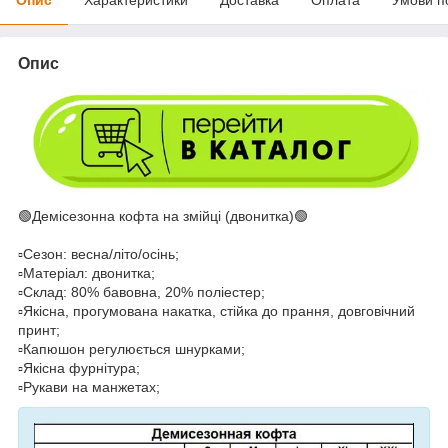
Опис
🟢Демісезонна кофта на змійці (двонитка)🟢
▫️Сезон: весна/літо/осінь;
▫️Матеріал: двонитка;
▫️Склад: 80% бавовна, 20% поліестер;
▫️Якісна, прогумована накатка, стійка до прання, довговічний
принт;
▫️Капюшон регулюється шнурками;
▫️Якісна фурнітура;
▫️Рукави на манжетах;