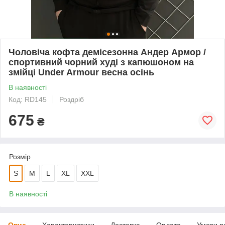
Чоловіча кофта демісезонна Андер Армор /
спортивний чорний худі з капюшоном на
змійці Under Armour весна осінь
В наявності
Код: RD145
Роздріб
675
₴
Розмір
S
M
L
XL
XXL
В наявності
Опис
Характеристики
Доставка
Оплата
Умови п