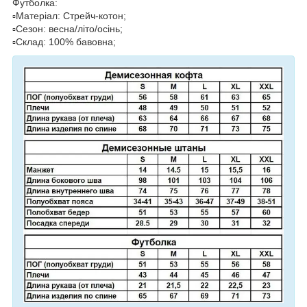
Футболка:
▫️Матеріал: Стрейч-котон;
▫️Сезон: весна/літо/осінь;
▫️Склад: 100% бавовна;