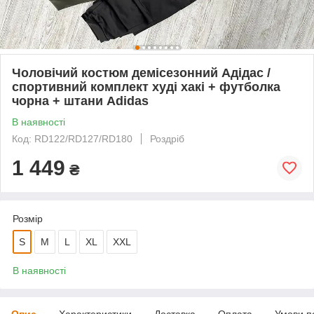
Чоловічий костюм демісезонний Адідас /
спортивний комплект худі хакі + футболка
чорна + штани Adidas
В наявності
Код: RD122/RD127/RD180
Роздріб
1 449
₴
Розмір
S
M
L
XL
XXL
В наявності
Опис
Характеристики
Доставка
Оплата
Умови п