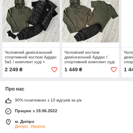
Чоловічий демісезонний
Чоловічий костюм
Чоло
спортивний костюм Адідас
демісезонний Адідас /
демі
5в1 / комплект худі +
спортивний комплект худі
спор
футболка + штани +
хакі + футболка хакі +
кофт
2 249
1 449
1 4
₴
₴
жилетка + шкарпетки
штани Adidas
хакі
Adidas
Про нас
90% позитивних з 10 відгуків за рік
Працює з 19.06.2022
м. Дніпро
Дніпро, Україна