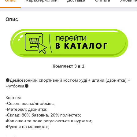
Опис
Комплект 3 в 1
⚫️Демісезонний спортивний костюм худі + штани (двонитка) +
Футболка⚫️
Костюм:
▫️Сезон: весна/літо/осінь;
▫️Матеріал: двонитка;
▫️Склад: 80% бавовна, 20% поліестер;
▫️Капюшон та пояс регулюються шнурками;
▫️Рукави на манжетах;