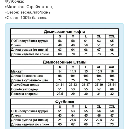
Футболка:
▫️Матеріал: Стрейч-котон;
▫️Сезон: весна/літо/осінь;
▫️Склад: 100% бавовна;