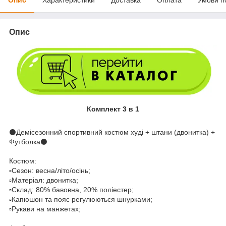
Опис
Комплект 3 в 1
⚫️Демісезонний спортивний костюм худі + штани (двонитка) +
Футболка⚫️
Костюм:
▫️Сезон: весна/літо/осінь;
▫️Матеріал: двонитка;
▫️Склад: 80% бавовна, 20% поліестер;
▫️Капюшон та пояс регулюються шнурками;
▫️Рукави на манжетах;