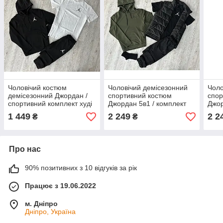
Чоловічий костюм
Чоловічий демісезонний
Чоло
демісезонний Джордан /
спортивний костюм
спор
спортивний комплект худі
Джордан 5в1 / комплект
Джор
чорний + футболка біла +
худі + футболка + штани +
худі
1 449
2 249
2 2
₴
₴
штани Jordan
жилетка + шкарпетки
жиле
Jordan
Jord
Про нас
90% позитивних з 10 відгуків за рік
Працює з 19.06.2022
м. Дніпро
Дніпро, Україна