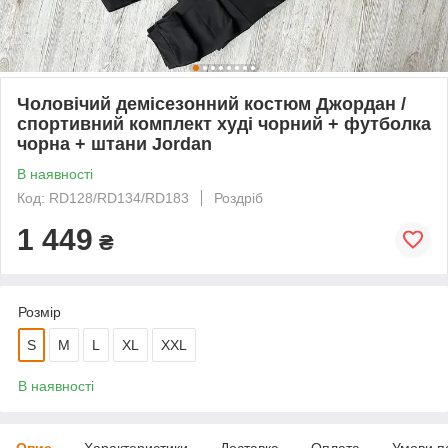
Чоловічий демісезонний костюм Джордан /
спортивний комплект худі чорний + футболка
чорна + штани Jordan
В наявності
Код: RD128/RD134/RD183
Роздріб
1 449
₴
Розмір
S
M
L
XL
XXL
В наявності
Опис
Характеристики
Доставка
Оплата
Умови п