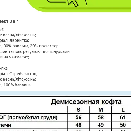
ект 3 в 1
м:
н: весна/літо/осінь;
ріал: двонитка;
д: 80% бавовна, 20% поліестер;
юшон та пояс регулюються шнурками;
ви на манжетах;
лка:
ріал: Стрейч-котон;
н: весна/літо/осінь;
д: 100% бавовна;