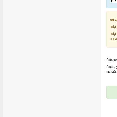
🚛 
Від
Від
зам
Якісн
Якщо 
якнай