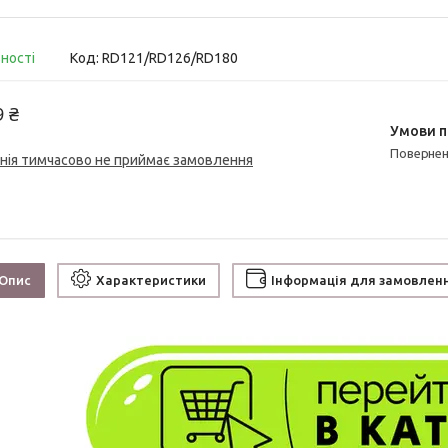
вності
Код:
RD121/RD126/RD180
9 ₴
поверне
нія тимчасово не приймає замовлення
Опис
Характеристики
Інформація для замовлен