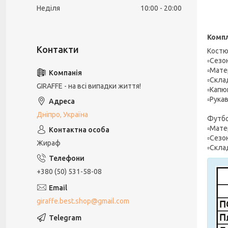
Неділя
10:00
20:00
Компл
Костю
▫️Сезо
▫️Мате
▫️Скла
GIRAFFE - на всі випадки життя!
▫️Кап
▫️Рука
Дніпро, Україна
Футбо
▫️Мате
▫️Сезо
Жираф
▫️Скла
+380 (50) 531-58-08
giraffe.best.shop@gmail.com