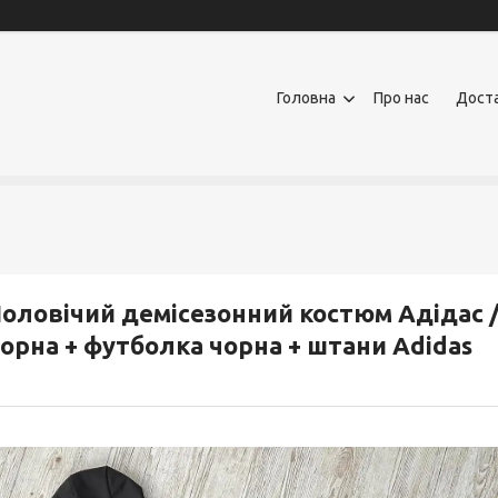
Головна
Про нас
Доста
оловічий демісезонний костюм Адідас 
орна + футболка чорна + штани Adidas