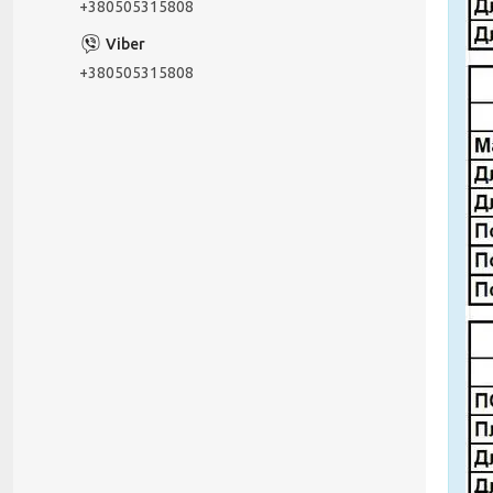
+380505315808
+380505315808