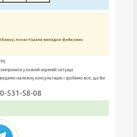
тБанку, почастішали випадки фейкових
FFE
омпроміси у кожній окремій ситуації
ведемо належну консультацію і зробимо все, що Ви
50-531-58-08