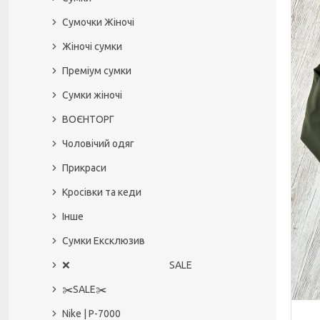
Сумочки Жіночі
Жіночі сумки
Преміум сумки
Сумки жіночі
ВОЄНТОРГ
Чоловічий одяг
Прикраси
Кросівки та кеди
Інше
Сумки Ексклюзив
❌ SALE
✂️SALE✂️
Nike | P-7000