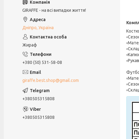
GIRAFFE - на всі випадки життя!
Компл
Дніпро, Україна
Костю
▫️Сезо
▫️Мате
Жираф
▫️Скла
▫️Кап
▫️Рука
+380 (50) 531-58-08
Футбо
▫️Мате
giraffe.best.shop@gmail.com
▫️Сезо
▫️Скла
+380505315808
+380505315808