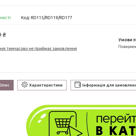
вності
Код:
RD115/RD119/RD177
9 ₴
поверне
нія тимчасово не приймає замовлення
Опис
Характеристики
Інформація для замовлен