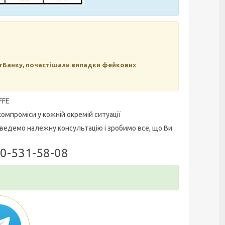
тБанку, почастішали випадки фейкових
FFE
омпроміси у кожній окремій ситуації
ведемо належну консультацію і зробимо все, що Ви
50-531-58-08