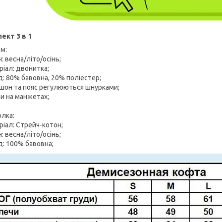
ект 3 в 1
м:
н: весна/літо/осінь;
ріал: двонитка;
д: 80% бавовна, 20% поліестер;
юшон та пояс регулюються шнурками;
ви на манжетах;
лка:
ріал: Стрейч-котон;
н: весна/літо/осінь;
д: 100% бавовна;