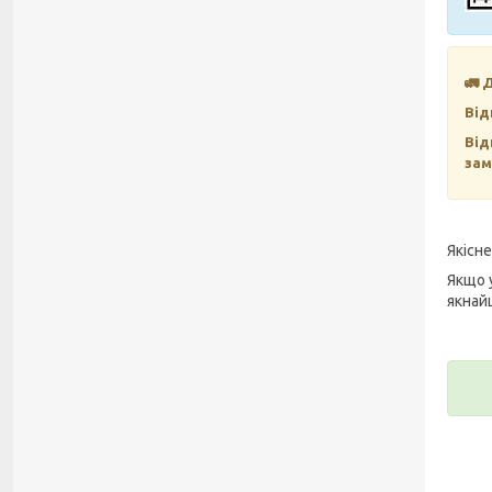
🚛 
Від
Від
зам
Якісн
Якщо 
якнай