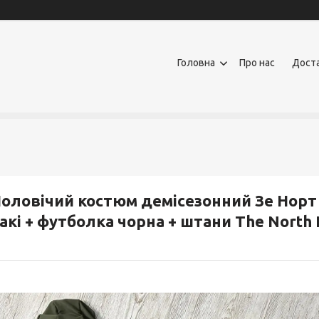
Головна
Про нас
Доста
оловічий костюм демісезонний Зе Норт
акі + футболка чорна + штани The North 