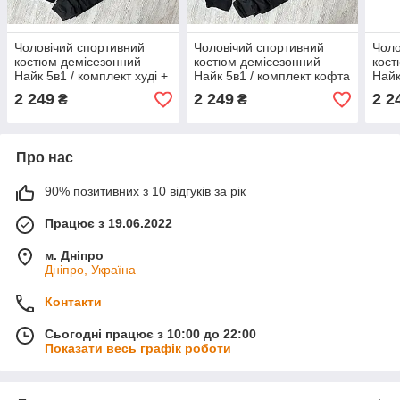
Чоловічий спортивний
Чоловічий спортивний
Чоло
костюм демісезонний
костюм демісезонний
кост
Найк 5в1 / комплект худі +
Найк 5в1 / комплект кофта
Найк
футболка + штани +
+ футболка + штани +
футб
2 249
2 249
2 2
₴
₴
жилетка + шкарпетки Nike
жилетка + шкарпетки Nike
жиле
Про нас
90% позитивних з 10 відгуків за рік
Працює з 19.06.2022
м. Дніпро
Дніпро, Україна
Контакти
Сьогодні працює з 10:00 до 22:00
Показати весь графік роботи