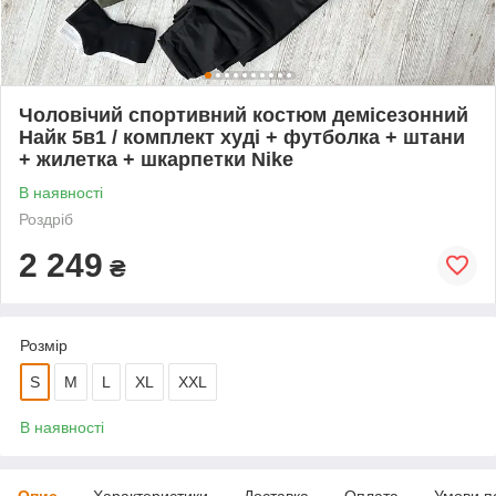
Чоловічий спортивний костюм демісезонний
Найк 5в1 / комплект худі + футболка + штани
+ жилетка + шкарпетки Nike
В наявності
Роздріб
2 249
₴
Розмір
S
M
L
XL
XXL
В наявності
Опис
Характеристики
Доставка
Оплата
Умови п