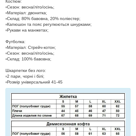
Костюм:
▫️Сезон: весна/літо/осінь;
▫️Матеріал: двонитка;
▫️Склад: 80% бавовна, 20% поліестер;
▫️Капюшон та пояс регулюються шнурками;
▫️Рукави на манжетах;
Футболка:
▫️Матеріал: Стрейч-котон;
▫️Сезон: весна/літо/осінь;
▫️Склад: 100% бавовна;
Шкарпетки без лого:
▫️2 пари, чорні і білі;
▫️Розмір універсальний 41-45