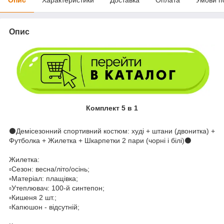
Опис
Комплект 5 в 1
⚫️Демісезонний спортивний костюм: худі + штани (двонитка) +
Футболка + Жилетка + Шкарпетки 2 пари (чорні і білі)⚫️
Жилетка:
▫️Сезон: весна/літо/осінь;
▫️Матеріал: плащівка;
▫️Утеплювач: 100-й синтепон;
▫️Кишеня 2 шт.;
▫️Капюшон - відсутній;