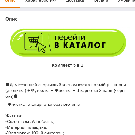
Опис
Комплект 5 в 1
⚫️Демісезонний спортивний костюм кофта на змійці + штани
(двонитка) + Футболка + Жилетка + Шкарпетки 2 пари (чорні і
білі)⚫️
‼️Жилетка та шкарпетки без логотипів‼️
Жилетка:
▫️Сезон: весна/літо/осінь;
▫️Матеріал: плащівка;
▫️Утеплювач: 100ий синтепон;