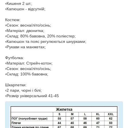
▫️Кишеня 2 шт.;
▫️Капюшон - відсутній;
Костюм:
▫️Сезон: весна/літо/осінь;
▫️Матеріал: двонитка;
▫️Склад: 80% бавовна, 20% поліестер;
▫️Капюшон та пояс регулюються шнурками;
▫️Рукави на манжетах;
Футболка:
▫️Матеріал: Стрейч-котон;
▫️Сезон: весна/літо/осінь;
▫️Склад: 100% бавовна;
Шкарпетки:
▫️2 пари, чорні і білі;
▫️Розмір універсальний 41-45