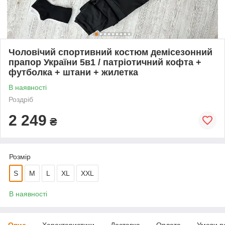
Чоловічий спортивний костюм демісезонний
прапор України 5в1 / патріотичний кофта +
футболка + штани + жилетка
В наявності
Роздріб
2 249
₴
Розмір
S
M
L
XL
XXL
В наявності
Опис
Характеристики
Доставка
Оплата
Умови п