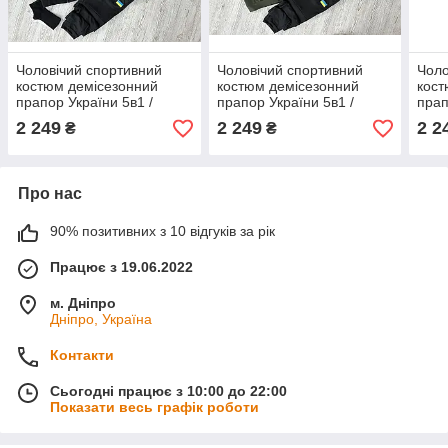
Чоловічий спортивний
Чоловічий спортивний
Чоло
костюм демісезонний
костюм демісезонний
кост
прапор України 5в1 /
прапор України 5в1 /
прап
патріотичний кофта +
патріотичний худі +
патр
2 249
2 249
2 2
₴
₴
футболка + штани +
футболка + штани +
футб
жилетка
жилетка
жиле
Про нас
90% позитивних з 10 відгуків за рік
Працює з 19.06.2022
м. Дніпро
Дніпро, Україна
Контакти
Сьогодні працює з 10:00 до 22:00
Показати весь графік роботи