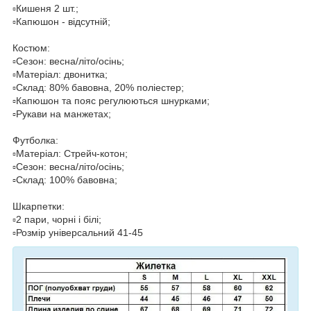
▫️Кишеня 2 шт.;
▫️Капюшон - відсутній;
Костюм:
▫️Сезон: весна/літо/осінь;
▫️Матеріал: двонитка;
▫️Склад: 80% бавовна, 20% поліестер;
▫️Капюшон та пояс регулюються шнурками;
▫️Рукави на манжетах;
Футболка:
▫️Матеріал: Стрейч-котон;
▫️Сезон: весна/літо/осінь;
▫️Склад: 100% бавовна;
Шкарпетки:
▫️2 пари, чорні і білі;
▫️Розмір універсальний 41-45