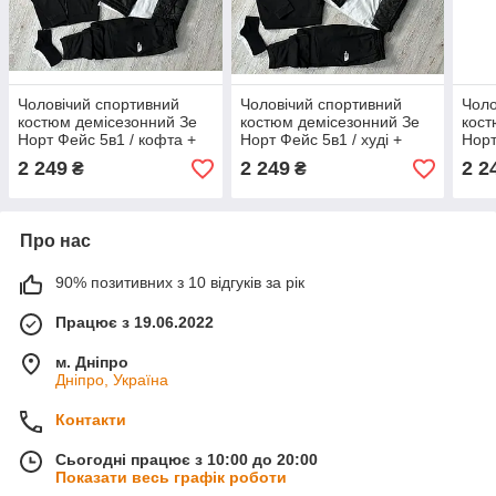
Чоловічий спортивний
Чоловічий спортивний
Чоло
костюм демісезонний Зе
костюм демісезонний Зе
кост
Норт Фейс 5в1 / кофта +
Норт Фейс 5в1 / худі +
Норт
футболка + штани +
футболка + штани +
футб
2 249
2 249
2 2
₴
₴
жилетка The North Face
жилетка The North Face
жиле
Про нас
90% позитивних з 10 відгуків за рік
Працює з 19.06.2022
м. Дніпро
Дніпро, Україна
Контакти
Сьогодні працює з 10:00 до 20:00
Показати весь графік роботи