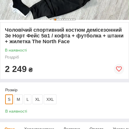
Чоловічий спортивний костюм демісезонний
Зе Норт Фейс 5в1 / кофта + футболка + штани
+ жилетка The North Face
В наявності
Роздріб
2 249
₴
Розмір
S
M
L
XL
XXL
В наявності
Опис
Характеристики
Доставка
Оплата
Умови п