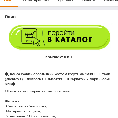
Опис
Комплект 5 в 1
⚫️Демісезонний спортивний костюм кофта на змійці + штани
(двонитка) + Футболка + Жилетка + Шкарпетки 2 пари (чорні і
білі)⚫️
‼️Жилетка та шкарпетки без логотипів‼️
Жилетка:
▫️Сезон: весна/літо/осінь;
▫️Матеріал: плащівка;
▫️Утеплювач: 100ий синтепон;