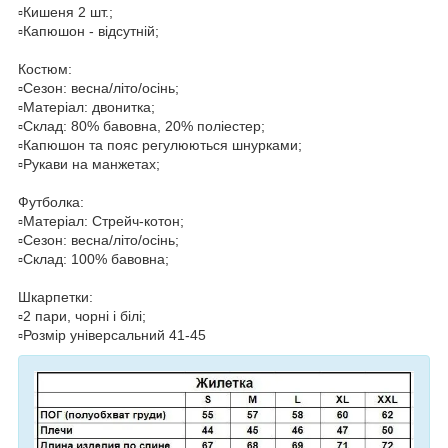
▫️Кишеня 2 шт.;
▫️Капюшон - відсутній;
Костюм:
▫️Сезон: весна/літо/осінь;
▫️Матеріал: двонитка;
▫️Склад: 80% бавовна, 20% поліестер;
▫️Капюшон та пояс регулюються шнурками;
▫️Рукави на манжетах;
Футболка:
▫️Матеріал: Стрейч-котон;
▫️Сезон: весна/літо/осінь;
▫️Склад: 100% бавовна;
Шкарпетки:
▫️2 пари, чорні і білі;
▫️Розмір універсальний 41-45