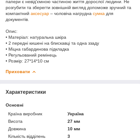
папери є невід'ємною частиною життя дорослої людини. Не
розгубити та зберегти зовнішній вигляд допоможе зручний та
компактний
аксесуар
– чоловіча нагрудна
сумка
для
документів.
Опис:
• Матеріал: натуральна шкіра
• 2 передні кишені на блискавці та одна ззаду
• Міцна габардинова підкладка
• Регульований ремінець
• Розмір: 27*14*10 см
Приховати
Характеристики
Основні
Країна виробник
Україна
Висота
27 мм
Довжина
10 мм
Кількість відділень
3