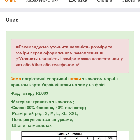
Опис
⛔
Рекомендуємо уточнити наявність розміру та
заміри перед оформленням замовлення.
⛔
✅Уточнити наявність і заміри можна написати нам у
чат або Viber або телефоном.✅
Зима
патріотичні спортивні
штани
з начосом чорні з
принтом карта України/штани на зиму на флісі
▪️Код товару RD009
▫️Матеріал: тринитка з начосом;
▫️Склад: 60% бавовна, 40% поліестер;
▫️Розмірний ряд: S, M, L, XL, XXL;
▫️Пояс регулюються шнурками;
▫️Штани на манжетах.