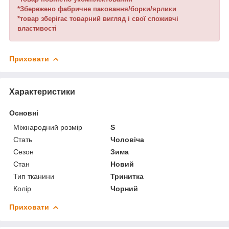
*Збережено фабричне паковання/борки/ярлики
*товар зберігає товарний вигляд і свої споживчі
властивості
Приховати
Характеристики
Основні
Міжнародний розмір
S
Стать
Чоловіча
Сезон
Зима
Стан
Новий
Тип тканини
Тринитка
Колір
Чорний
Приховати