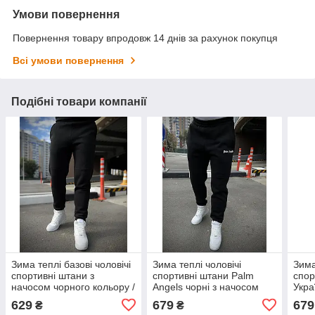
Умови повернення
Повернення товару впродовж 14 днів за рахунок покупця
Всі умови повернення
Подібні товари компанії
Зима теплі базові чоловічі
Зима теплі чоловічі
Зима
спортивні штани з
спортивні штани Palm
спор
начосом чорного кольору /
Angels чорні з начосом
Укра
чоловічі чорні штани на
Палм Енджелс на флісі
укра
629
679
679
₴
₴
флісі
фліс