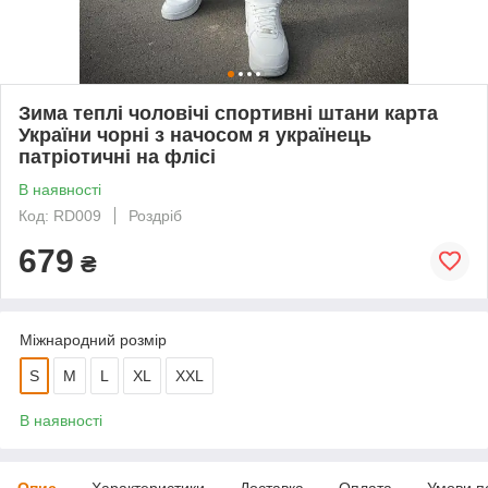
Зима теплі чоловічі спортивні штани карта
України чорні з начосом я українець
патріотичні на флісі
В наявності
Код: RD009
Роздріб
679
₴
Міжнародний розмір
S
M
L
XL
XXL
В наявності
Опис
Характеристики
Доставка
Оплата
Умови п