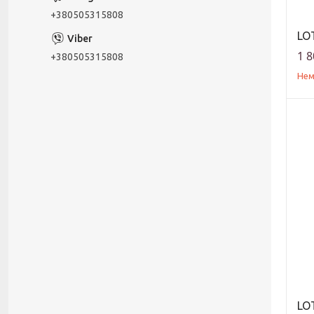
+380505315808
LOT
1 8
+380505315808
Нем
LOT