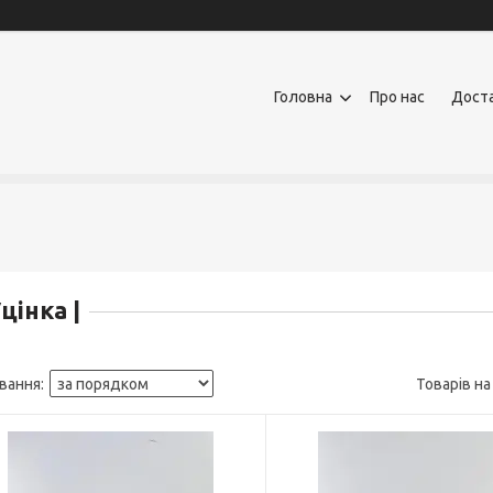
Головна
Про нас
Доста
цінка |