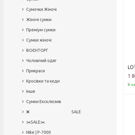
Сумочки Жіночі
Жіночі сумки
Преміум сумки
Сумки жіночі
ВОЄНТОРГ
Чоловічий одяг
LOT
Прикраси
1 8
Кросівки та кеди
В н
Інше
Сумки Ексклюзив
❌ SALE
✂️SALE✂️
Nike | P-7000