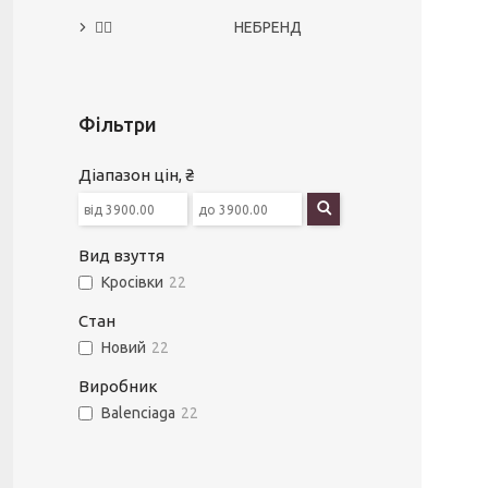
🙅‍♀️ НЕБРЕНД
Фільтри
Діапазон цін, ₴
Вид взуття
Кросівки
22
Стан
Новий
22
Виробник
Balenciaga
22