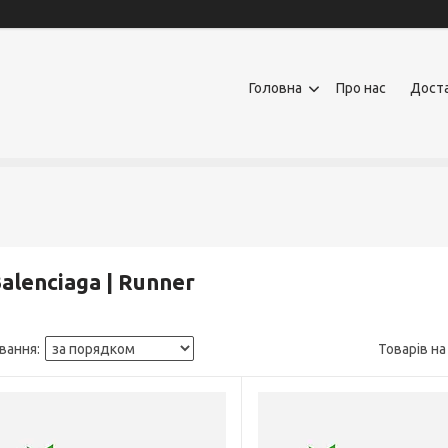
Головна
Про нас
Доста
Balenciaga | Run