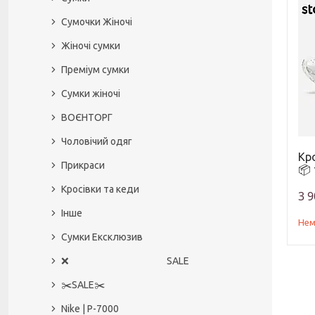
Сумочки Жіночі
Жіночі сумки
Преміум сумки
Сумки жіночі
ВОЄНТОРГ
Чоловічий одяг
Кро
Прикраси
📦 
Кросівки та кеди
3 9
Інше
Нем
Сумки Ексклюзив
❌ SALE
✂️SALE✂️
Nike | P-7000