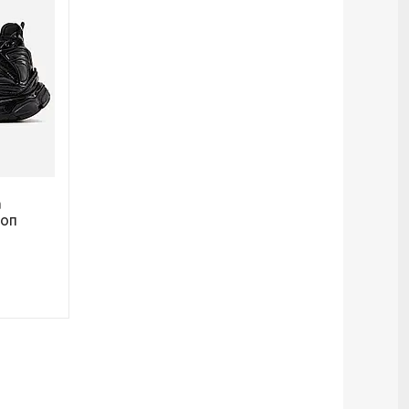
а
топ