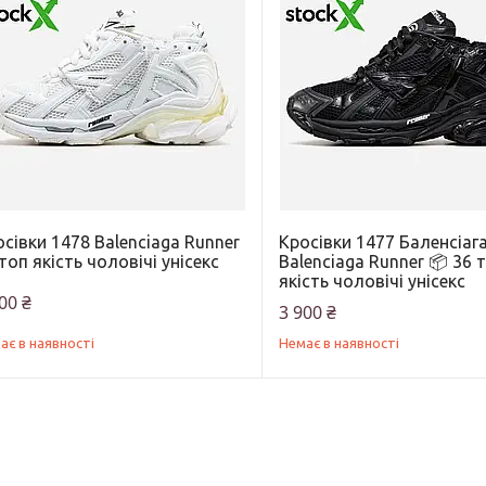
сівки 1478 Balenciaga Runner
Кросівки 1477 Баленсіаг
топ якість чоловічі унісекс
Balenciaga Runner 📦 36 
якість чоловічі унісекс
00 ₴
3 900 ₴
ає в наявності
Немає в наявності