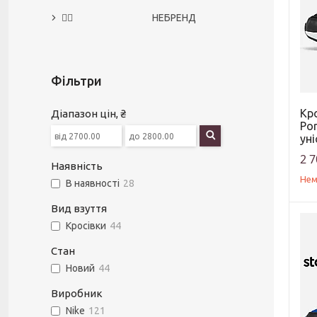
🙅‍♀️ НЕБРЕНД
Фільтри
Кро
Діапазон цін, ₴
Por
уні
2 7
Наявність
Нем
В наявності
28
Вид взуття
Кросівки
44
Стан
Новий
44
Виробник
Nike
121