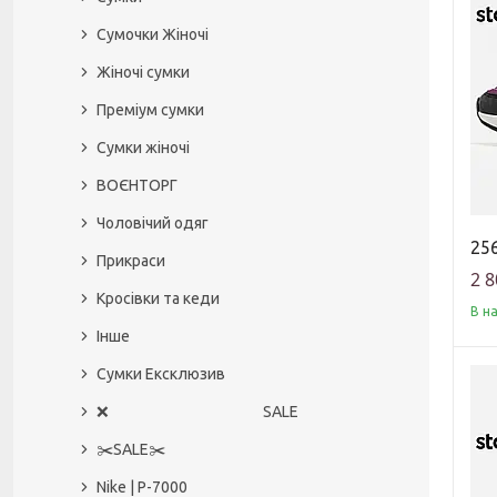
Сумочки Жіночі
Жіночі сумки
Преміум сумки
Сумки жіночі
ВОЄНТОРГ
Чоловічий одяг
256
Прикраси
2 8
Кросівки та кеди
В н
Інше
Сумки Ексклюзив
❌ SALE
✂️SALE✂️
Nike | P-7000