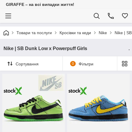
GIRAFFE – на всі випадки життя!
Товари та послуги
Кросівки та кеди
Nike
Nike 
Nike | SB Dunk Low x Powerpuff Girls .
Сортування
0
Фільтри