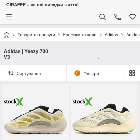
GIRAFFE – на всі випадки життя!
Товари та послуги
Кросівки та кеди
Adidas
Ad
Adidas | Yeezy 700
V3 .
Сортування
0
Фільтри