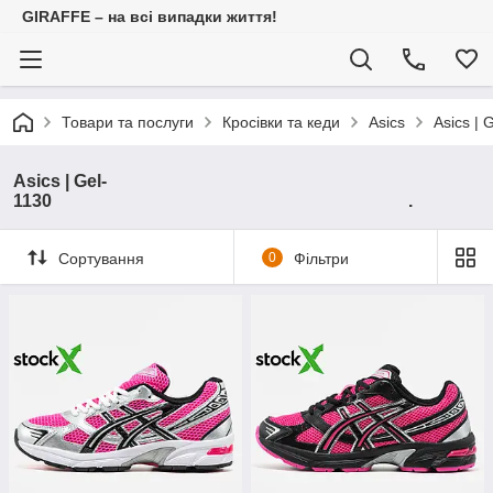
GIRAFFE – на всі випадки життя!
Товари та послуги
Кросівки та кеди
Asics
As
Asics | Gel-
1130 .
Сортування
0
Фільтри